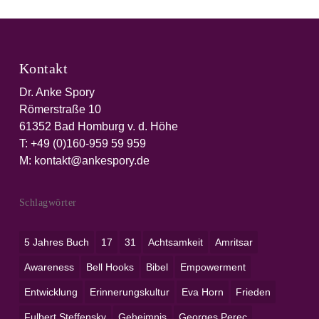
Kontakt
Dr. Anke Spory
Römerstraße 10
61352 Bad Homburg v. d. Höhe
T:
+49 (0)160-959 59 959‬
M:
kontakt@ankespory.de
Schlagwörter
5 Jahres Buch
17
31
Achtsamkeit
Amritsar
Awareness
Bell Hooks
Bibel
Empowerment
Entwicklung
Erinnerungskultur
Eva Horn
Frieden
Fulbert Steffensky
Geheimnis
Georges Perec