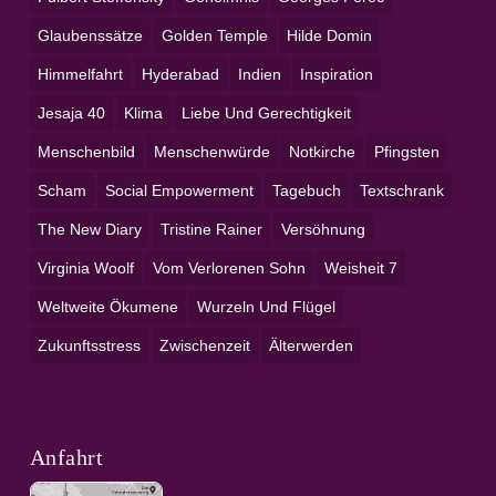
Glaubenssätze
Golden Temple
Hilde Domin
Himmelfahrt
Hyderabad
Indien
Inspiration
Jesaja 40
Klima
Liebe Und Gerechtigkeit
Menschenbild
Menschenwürde
Notkirche
Pfingsten
Scham
Social Empowerment
Tagebuch
Textschrank
The New Diary
Tristine Rainer
Versöhnung
Virginia Woolf
Vom Verlorenen Sohn
Weisheit 7
Weltweite Ökumene
Wurzeln Und Flügel
Zukunftsstress
Zwischenzeit
Älterwerden
Anfahrt