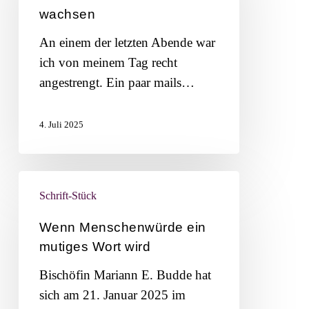
innerlich
wachsen
wachsen
An einem der letzten Abende war
ich von meinem Tag recht
angestrengt. Ein paar mails…
4. Juli 2025
Wenn
Schrift-Stück
Menschenwürde
ein
Wenn Menschenwürde ein
mutiges
mutiges Wort wird
Wort
Bischöfin Mariann E. Budde hat
wird
sich am 21. Januar 2025 im