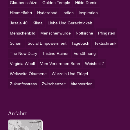
Glaubenssätze
Golden Temple
Hilde Domin
Himmelfahrt
Hyderabad
Indien
Inspiration
Jesaja 40
Klima
Liebe Und Gerechtigkeit
Menschenbild
Menschenwürde
Notkirche
Pfingsten
Scham
Social Empowerment
Tagebuch
Textschrank
The New Diary
Tristine Rainer
Versöhnung
Virginia Woolf
Vom Verlorenen Sohn
Weisheit 7
Weltweite Ökumene
Wurzeln Und Flügel
Zukunftsstress
Zwischenzeit
Älterwerden
Anfahrt