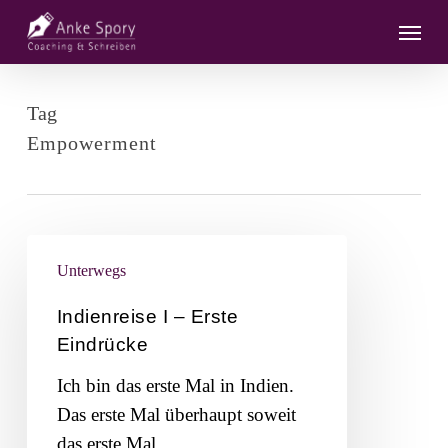
Skip
Menu
to
main
content
Tag
Empowerment
Indienreise
Unterwegs
I
–
Indienreise I – Erste
Erste
Eindrücke
Eindrücke
Ich bin das erste Mal in Indien.
Das erste Mal überhaupt soweit
das erste Mal…