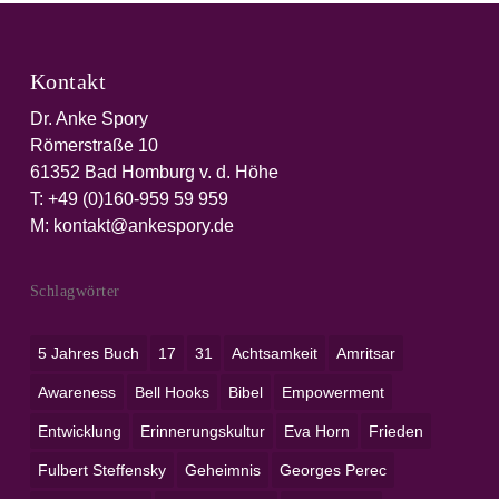
Kontakt
Dr. Anke Spory
Römerstraße 10
61352 Bad Homburg v. d. Höhe
T:
+49 (0)160-959 59 959‬
M:
kontakt@ankespory.de
Schlagwörter
5 Jahres Buch
17
31
Achtsamkeit
Amritsar
Awareness
Bell Hooks
Bibel
Empowerment
Entwicklung
Erinnerungskultur
Eva Horn
Frieden
Fulbert Steffensky
Geheimnis
Georges Perec