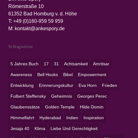
Römerstraße 10
61352 Bad Homburg v. d. Höhe
T:
+49 (0)160-959 59 959‬
M:
kontakt@ankespory.de
Schlagwörter
5 Jahres Buch
17
31
Achtsamkeit
Amritsar
Awareness
Bell Hooks
Bibel
Empowerment
Entwicklung
Erinnerungskultur
Eva Horn
Frieden
Fulbert Steffensky
Geheimnis
Georges Perec
Glaubenssätze
Golden Temple
Hilde Domin
Himmelfahrt
Hyderabad
Indien
Inspiration
Jesaja 40
Klima
Liebe Und Gerechtigkeit