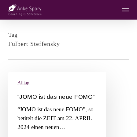
Skip
Menu
to
main
content
Tag
Fulbert Steffensky
“JOMO
Alltag
ist
das
“JOMO ist das neue FOMO”
neue
“JOMO ist das neue FOMO”, so
FOMO”
betitelt die ZEIT am 22. APRIL
2024 einen neuen…