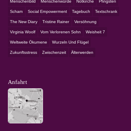
Menschenbild
Menschenwürde
Notkirche
Pfingsten
Scham
Social Empowerment
Tagebuch
Textschrank
The New Diary
Tristine Rainer
Versöhnung
Virginia Woolf
Vom Verlorenen Sohn
Weisheit 7
Weltweite Ökumene
Wurzeln Und Flügel
Zukunftsstress
Zwischenzeit
Älterwerden
Anfahrt