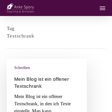
Skip
Menu
to
main
content
Tag
Textschrank
Mein
Schreiben
Blog
ist
Mein Blog ist ein offener
ein
Textschrank
offener
Mein Blog ist ein offener
Textschrank
Textschrank, in den ich Texte
einstelle. Man kann