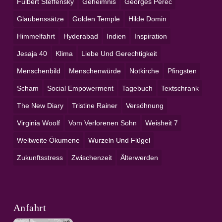
Fulbert Steffensky
Geheimnis
Georges Perec
Glaubenssätze
Golden Temple
Hilde Domin
Himmelfahrt
Hyderabad
Indien
Inspiration
Jesaja 40
Klima
Liebe Und Gerechtigkeit
Menschenbild
Menschenwürde
Notkirche
Pfingsten
Scham
Social Empowerment
Tagebuch
Textschrank
The New Diary
Tristine Rainer
Versöhnung
Virginia Woolf
Vom Verlorenen Sohn
Weisheit 7
Weltweite Ökumene
Wurzeln Und Flügel
Zukunftsstress
Zwischenzeit
Älterwerden
Anfahrt