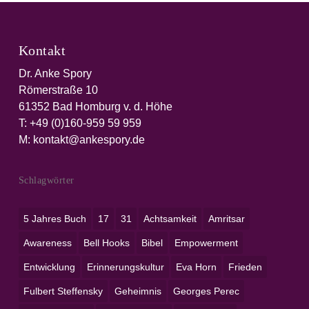
Kontakt
Dr. Anke Spory
Römerstraße 10
61352 Bad Homburg v. d. Höhe
T:
+49 (0)160-959 59 959‬
M:
kontakt@ankespory.de
Schlagwörter
5 Jahres Buch
17
31
Achtsamkeit
Amritsar
Awareness
Bell Hooks
Bibel
Empowerment
Entwicklung
Erinnerungskultur
Eva Horn
Frieden
Fulbert Steffensky
Geheimnis
Georges Perec