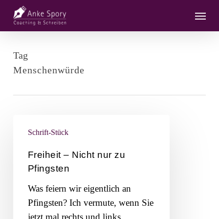
Skip
Menu
to
main
content
Tag
Menschenwürde
Freiheit
Schrift-Stück
–
Nicht
Freiheit – Nicht nur zu
nur
Pfingsten
zu
Was feiern wir eigentlich an
Pfingsten
Pfingsten? Ich vermute, wenn Sie
jetzt mal rechts und links…