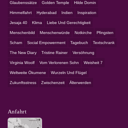
Glaubenssätze
Golden Temple
Hilde Domin
Himmelfahrt
Hyderabad
Indien
Inspiration
Jesaja 40
Klima
Liebe Und Gerechtigkeit
Menschenbild
Menschenwürde
Notkirche
Pfingsten
Scham
Social Empowerment
Tagebuch
Textschrank
The New Diary
Tristine Rainer
Versöhnung
Virginia Woolf
Vom Verlorenen Sohn
Weisheit 7
Weltweite Ökumene
Wurzeln Und Flügel
Zukunftsstress
Zwischenzeit
Älterwerden
Anfahrt