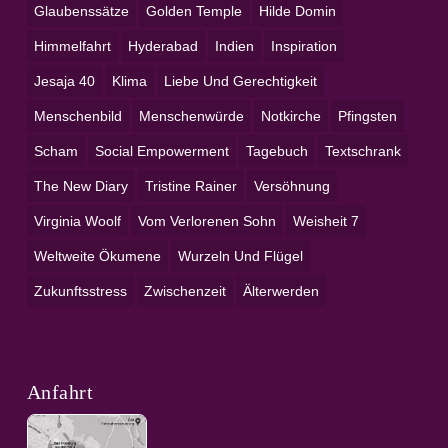
Glaubenssätze
Golden Temple
Hilde Domin
Himmelfahrt
Hyderabad
Indien
Inspiration
Jesaja 40
Klima
Liebe Und Gerechtigkeit
Menschenbild
Menschenwürde
Notkirche
Pfingsten
Scham
Social Empowerment
Tagebuch
Textschrank
The New Diary
Tristine Rainer
Versöhnung
Virginia Woolf
Vom Verlorenen Sohn
Weisheit 7
Weltweite Ökumene
Wurzeln Und Flügel
Zukunftsstress
Zwischenzeit
Älterwerden
Anfahrt