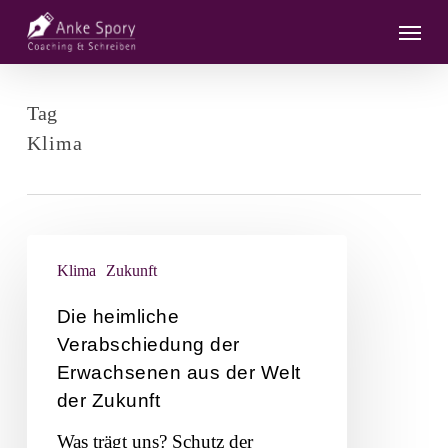
Skip
Menu
to
main
content
Tag
Klima
Die
Klima
Zukunft
heimliche
Verabschiedung
Die heimliche
der
Verabschiedung der
Erwachsenen
Erwachsenen aus der Welt
aus
der Zukunft
der
Was trägt uns? Schutz der