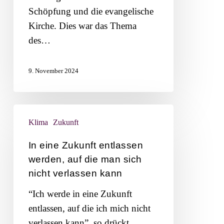
Welt
Schöpfung und die evangelische
der
Kirche. Dies war das Thema
Zukunft
des…
9. November 2024
In
Klima
Zukunft
eine
Zukunft
In eine Zukunft entlassen
entlassen
werden, auf die man sich
werden,
nicht verlassen kann
auf
“Ich werde in eine Zukunft
die
entlassen, auf die ich mich nicht
man
verlassen kann”, so drückt…