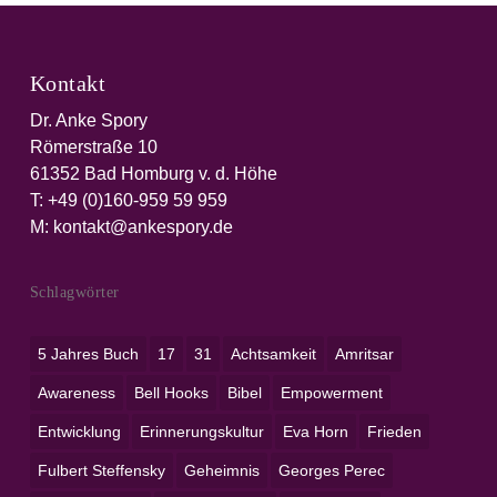
Kontakt
Dr. Anke Spory
Römerstraße 10
61352 Bad Homburg v. d. Höhe
T:
+49 (0)160-959 59 959‬
M:
kontakt@ankespory.de
Schlagwörter
5 Jahres Buch
17
31
Achtsamkeit
Amritsar
Awareness
Bell Hooks
Bibel
Empowerment
Entwicklung
Erinnerungskultur
Eva Horn
Frieden
Fulbert Steffensky
Geheimnis
Georges Perec