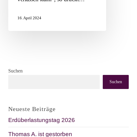
sich
nicht
16. April 2024
verlassen
kann
Suchen
Suchen
Neueste Beiträge
Erdüberlastungstag 2026
Thomas A. ist gestorben