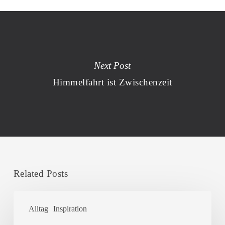
Next Post
Himmelfahrt ist Zwischenzeit
Related Posts
Thomas
Alltag
Inspiration
A.