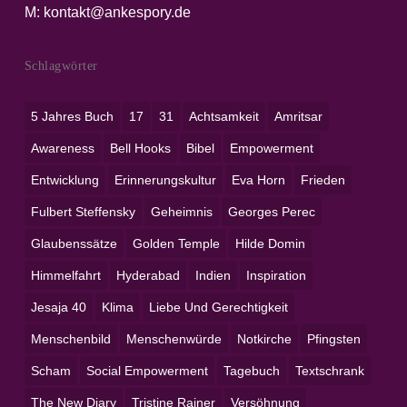
M:
kontakt@ankespory.de
Schlagwörter
5 Jahres Buch
17
31
Achtsamkeit
Amritsar
Awareness
Bell Hooks
Bibel
Empowerment
Entwicklung
Erinnerungskultur
Eva Horn
Frieden
Fulbert Steffensky
Geheimnis
Georges Perec
Glaubenssätze
Golden Temple
Hilde Domin
Himmelfahrt
Hyderabad
Indien
Inspiration
Jesaja 40
Klima
Liebe Und Gerechtigkeit
Menschenbild
Menschenwürde
Notkirche
Pfingsten
Scham
Social Empowerment
Tagebuch
Textschrank
The New Diary
Tristine Rainer
Versöhnung