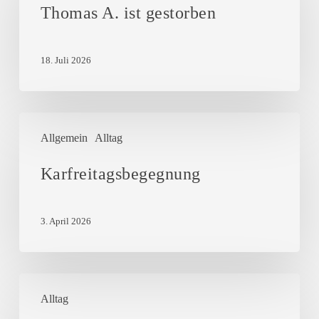
ist
Thomas A. ist gestorben
gestorben
18. Juli 2026
Karfreitagsbegegnung
Allgemein
Alltag
Karfreitagsbegegnung
3. April 2026
Rilke
Alltag
0,5